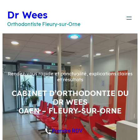
Aller
au
Dr Wees
contenu
Orthodontiste Fleury-sur-Orne
Rendez-vous rapide et ponctualité, explications claires
et résultats
CABINET D’ORTHODONTIE DU
DR WEES
CAEN – FLEURY-SUR-ORNE
Prendre RDV